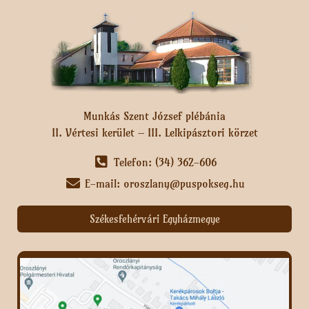
Munkás Szent József plébánia
II. Vértesi kerület – III. Lelkipásztori körzet
Telefon: (34) 362-606
E-mail: oroszlany@puspokseg.hu
Székesfehérvári Egyházmegye