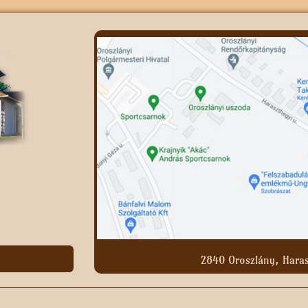
2840 Oroszlány, Haras