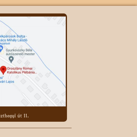
zthegyi út 11.