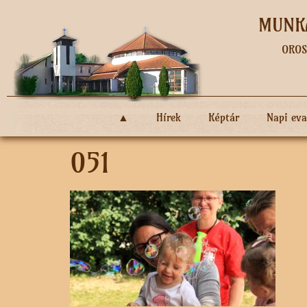
MUNKÁ
OROS
▲
Hírek
Képtár
Napi ev
051