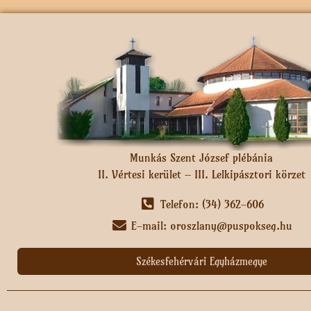
Munkás Szent József plébánia
II. Vértesi kerület – III. Lelkipásztori körzet
Telefon: (34) 362-606
E-mail: oroszlany@puspokseg.hu
Székesfehérvári Egyházmegye