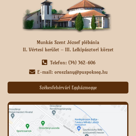
Munkás Szent József plébánia
II. Vértesi kerület – III. Lelkipásztori körzet
Telefon: (34) 362-606
E-mail: oroszlany@puspokseg.hu
Székesfehérvári Egyházmegye