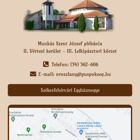
Munkás Szent József plébánia
II. Vértesi kerület – III. Lelkipásztori körzet
Telefon: (34) 362-606
E-mail: oroszlany@puspokseg.hu
Székesfehérvári Egyházmegye