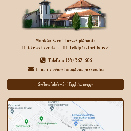
Munkás Szent József plébánia
II. Vértesi kerület – III. Lelkipásztori körzet
Telefon: (34) 362-606
E-mail: oroszlany@puspokseg.hu
Székesfehérvári Egyházmegye