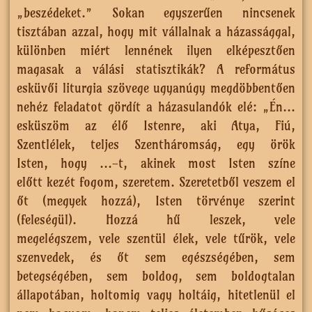
„beszédeket.” Sokan egyszerűen nincsenek
tisztában azzal, hogy mit vállalnak a házassággal,
különben miért lennének ilyen elképesztően
magasak a válási statisztikák? A református
esküvői liturgia szövege ugyanúgy megdöbbentően
nehéz feladatot gördít a házasulandók elé: „Én…
esküszöm az élő Istenre, aki Atya, Fiú,
Szentlélek, teljes Szentháromság, egy örök
Isten, hogy …-t, akinek most Isten színe
előtt kezét fogom, szeretem. Szeretetből veszem el
őt (megyek hozzá), Isten törvénye szerint
(feleségül). Hozzá hű leszek, vele
megelégszem, vele szentül élek, vele tűrök, vele
szenvedek, és őt sem egészségében, sem
betegségében, sem boldog, sem boldogtalan
állapotában, holtomig vagy holtáig, hitetlenül el