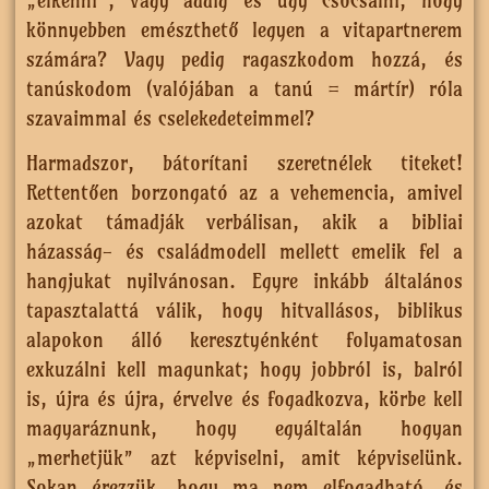
„elkenni”, vagy addig és úgy csócsálni, hogy
könnyebben emészthető legyen a vitapartnerem
számára? Vagy pedig ragaszkodom hozzá, és
tanúskodom (valójában a tanú = mártír) róla
szavaimmal és cselekedeteimmel?
Harmadszor, bátorítani szeretnélek titeket!
Rettentően borzongató az a vehemencia, amivel
azokat támadják verbálisan, akik a bibliai
házasság- és családmodell mellett emelik fel a
hangjukat nyilvánosan. Egyre inkább általános
tapasztalattá válik, hogy hitvallásos, biblikus
alapokon álló keresztyénként folyamatosan
exkuzálni kell magunkat; hogy jobbról is, balról
is, újra és újra, érvelve és fogadkozva, körbe kell
magyaráznunk, hogy egyáltalán hogyan
„merhetjük” azt képviselni, amit képviselünk.
Sokan érezzük, hogy ma nem elfogadható, és