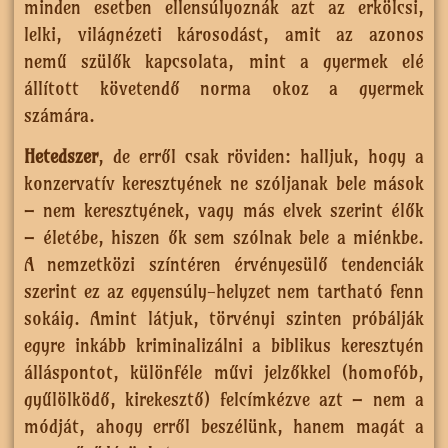
minden esetben ellensúlyoznák azt az erkölcsi,
lelki, világnézeti károsodást, amit az azonos
nemű szülők kapcsolata, mint a gyermek elé
állított követendő norma okoz a gyermek
számára.
Hetedszer
, de erről csak röviden: halljuk, hogy a
konzervatív keresztyének ne szóljanak bele mások
– nem keresztyének, vagy más elvek szerint élők
– életébe, hiszen ők sem szólnak bele a miénkbe.
A nemzetközi színtéren érvényesülő tendenciák
szerint ez az egyensúly-helyzet nem tartható fenn
sokáig. Amint látjuk, törvényi szinten próbálják
egyre inkább kriminalizálni a biblikus keresztyén
álláspontot, különféle művi jelzőkkel (homofób,
gyűlölködő, kirekesztő) felcímkézve azt – nem a
módját, ahogy erről beszélünk, hanem magát a