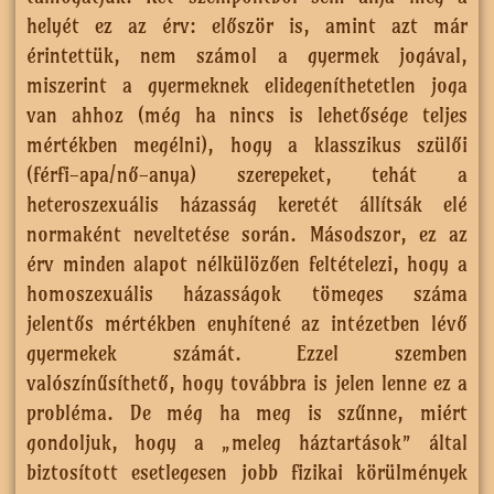
helyét ez az érv: először is, amint azt már
érintettük, nem számol a gyermek jogával,
miszerint a gyermeknek elidegeníthetetlen joga
van ahhoz (még ha nincs is lehetősége teljes
mértékben megélni), hogy a klasszikus szülői
(férfi-apa/nő-anya) szerepeket, tehát a
heteroszexuális házasság keretét állítsák elé
normaként neveltetése során. Másodszor, ez az
érv minden alapot nélkülözően feltételezi, hogy a
homoszexuális házasságok tömeges száma
jelentős mértékben enyhítené az intézetben lévő
gyermekek számát. Ezzel szemben
valószínűsíthető, hogy továbbra is jelen lenne ez a
probléma. De még ha meg is szűnne, miért
gondoljuk, hogy a „meleg háztartások” által
biztosított esetlegesen jobb fizikai körülmények