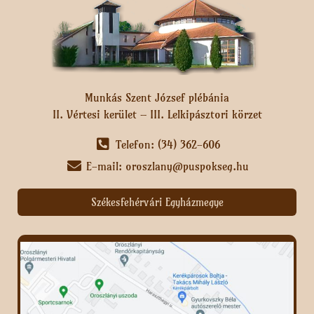
Munkás Szent József plébánia
II. Vértesi kerület – III. Lelkipásztori körzet
Telefon: (34) 362-606
E-mail: oroszlany@puspokseg.hu
Székesfehérvári Egyházmegye