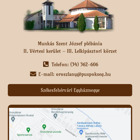
Munkás Szent József plébánia
II. Vértesi kerület – III. Lelkipásztori körzet
Telefon: (34) 362-606
E-mail: oroszlany@puspokseg.hu
Székesfehérvári Egyházmegye