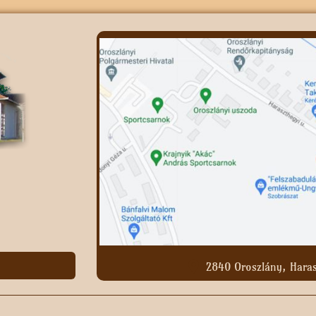
2840 Oroszlány, Haras