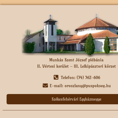
Munkás Szent József plébánia
II. Vértesi kerület – III. Lelkipásztori körzet
Telefon: (34) 362-606
E-mail: oroszlany@puspokseg.hu
Székesfehérvári Egyházmegye