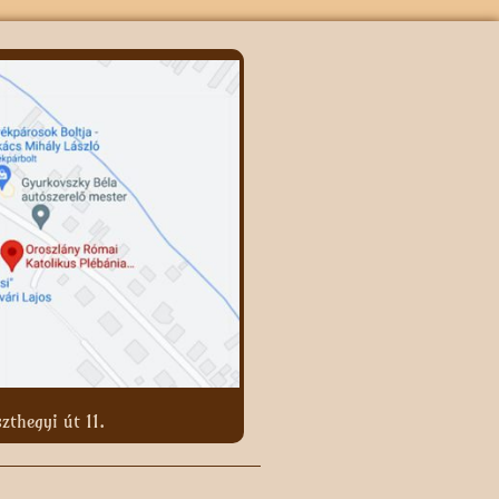
zthegyi út 11.