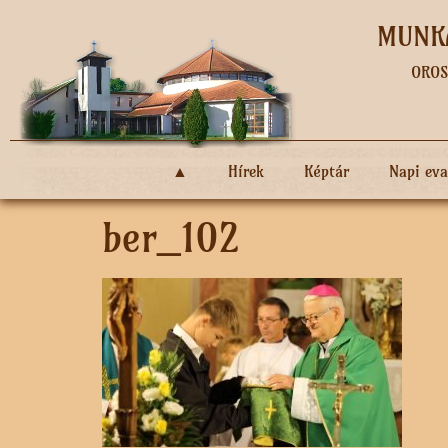
MUNKÁ
OROS
▲
Hírek
Képtár
Napi ev
ber_102