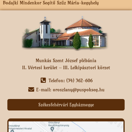
Bodajki Mindenkor Segítő Szűz Mária-kegyhely
Munkás Szent József plébánia
II. Vértesi kerület – III. Lelkipásztori körzet
Telefon: (34) 362-606
E-mail: oroszlany@puspokseg.hu
Székesfehérvári Egyházmegye