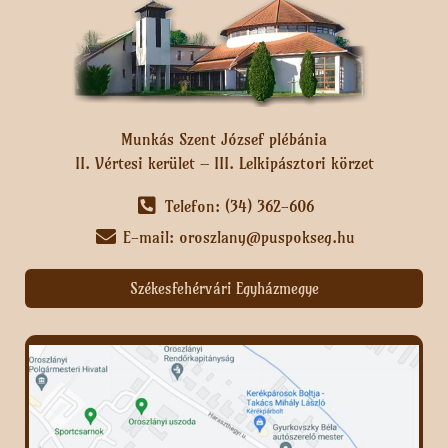
Munkás Szent József plébánia
II. Vértesi kerület – III. Lelkipásztori körzet
Telefon: (34) 362-606
E-mail: oroszlany@puspokseg.hu
Székesfehérvári Egyházmegye