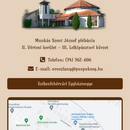
Munkás Szent József plébánia
II. Vértesi kerület – III. Lelkipásztori körzet
Telefon: (34) 362-606
E-mail: oroszlany@puspokseg.hu
Székesfehérvári Egyházmegye