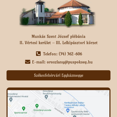
Munkás Szent József plébánia
II. Vértesi kerület – III. Lelkipásztori körzet
Telefon: (34) 362-606
E-mail: oroszlany@puspokseg.hu
Székesfehérvári Egyházmegye