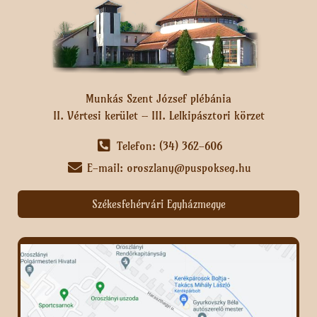
Munkás Szent József plébánia
II. Vértesi kerület – III. Lelkipásztori körzet
Telefon: (34) 362-606
E-mail: oroszlany@puspokseg.hu
Székesfehérvári Egyházmegye