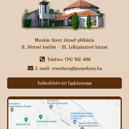
Munkás Szent József plébánia
II. Vértesi kerület – III. Lelkipásztori körzet
Telefon: (34) 362-606
E-mail: oroszlany@puspokseg.hu
Székesfehérvári Egyházmegye