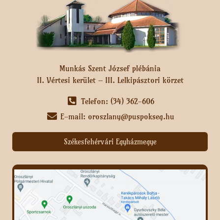
Munkás Szent József plébánia
II. Vértesi kerület – III. Lelkipásztori körzet
Telefon: (34) 362-606
E-mail: oroszlany@puspokseg.hu
Székesfehérvári Egyházmegye