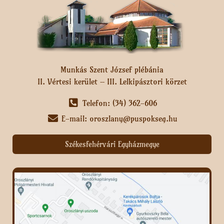
Munkás Szent József plébánia
II. Vértesi kerület – III. Lelkipásztori körzet
Telefon: (34) 362-606
E-mail: oroszlany@puspokseg.hu
Székesfehérvári Egyházmegye