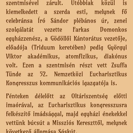
szentmisével zárult. Utóbbiak közül is
kiemelkedett a szerda esti, melynek fő
celebránsa Író Sándor plébános úr, zenei
szolgálatát vezette Farkas Domonkos
egyházzenész, a Gödöllői Kántorátus vezetője,
előadója (Triduum keretében) pedig Györgyi
Viktor akadémikus, atomfizikus, diakónus
volt. Ezen a szentmisén részt vett Zsuffa
Tünde az 52. Nemzetközi Eucharisztikus
Kongresszus kommunikációs igazgatója is.
Pénteken délelőtt az Oltáriszentség előtti
imaórával, az Eucharisztikus kongresszusra
felkészítő imádsággal, majd egyházi énekekkel
vettünk búcsút a Missziós Kereszttől, melynek
következő állomása Sóskút.