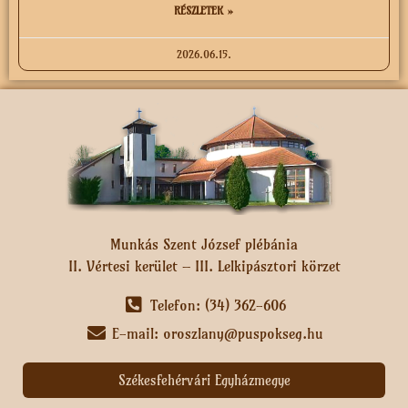
RÉSZLETEK »
2026.06.15.
Munkás Szent József plébánia
II. Vértesi kerület – III. Lelkipásztori körzet
Telefon: (34) 362-606
E-mail: oroszlany@puspokseg.hu
Székesfehérvári Egyházmegye