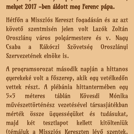
melyet 2017 -ben áldott meg Ferenc pápa.
Hétfőn a Missziós Kereszt fogadásán és az azt
követő szentmisén jelen volt Lazók Zoltán
Oroszlány város polgármestere és v. Nagy
Csaba a Rákóczi Szövetség Oroszlányi
Szervezetének elnöke is.
A programsorozat második napján a hittanos
gyerekeké volt a főszerep, akik egy vetélkedőn
vettek részt. A plébánia hittantermében egy
5×5 méteres táblán Kövesdi Mónika
művészettörténész vezetésével társasjátékban
mérték össze ügyességüket és tudásukat,
majd két tesztlapot kellett kitölteniük
(témájuk a Missziós Kereszten lévő szentek,