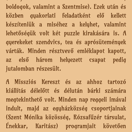
boldogok, valamint a Szentmise). Ezek után és
közben gyakorlati feladatként elő kellett
készíteniük a miséhez a kelyhet, valamint
lehetőségük volt két puzzle kirakására is. A
gyerekeket szendvics, tea és aprósütemények
várták. Minden résztvevő emléklapot kapott,
az első három helyezett csapat pedig
jutalomban részesült.
A Missziós Kereszt és az ahhoz tartozó
kiállítás délelőtt és délután bárki számára
megtekinthető volt. Minden nap reggeli imával
indult, majd az egyházközség csoportjainak
(Szent Mónika közösség, Rózsafűzér társulat,
Énekkar, Karitász) programjait követően