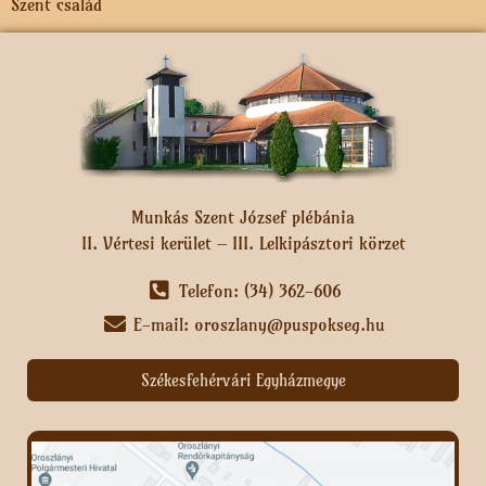
Szent család
Munkás Szent József plébánia
II. Vértesi kerület – III. Lelkipásztori körzet
Telefon: (34) 362-606
E-mail: oroszlany@puspokseg.hu
Székesfehérvári Egyházmegye