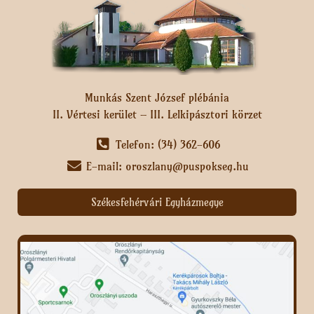
Munkás Szent József plébánia
II. Vértesi kerület – III. Lelkipásztori körzet
Telefon: (34) 362-606
E-mail: oroszlany@puspokseg.hu
Székesfehérvári Egyházmegye