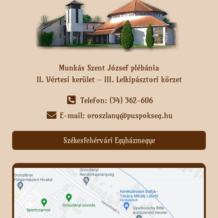
Munkás Szent József plébánia
II. Vértesi kerület – III. Lelkipásztori körzet
Telefon: (34) 362-606
E-mail: oroszlany@puspokseg.hu
Székesfehérvári Egyházmegye