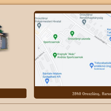
2840 Oroszlány, Haras