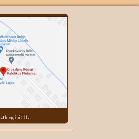
zthegyi út 11.