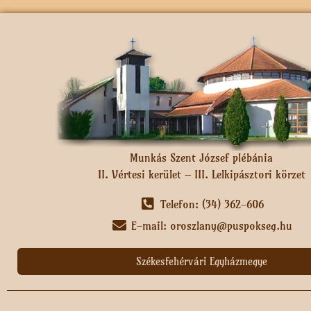
Munkás Szent József plébánia
II. Vértesi kerület – III. Lelkipásztori körzet
Telefon: (34) 362-606
E-mail: oroszlany@puspokseg.hu
Székesfehérvári Egyházmegye