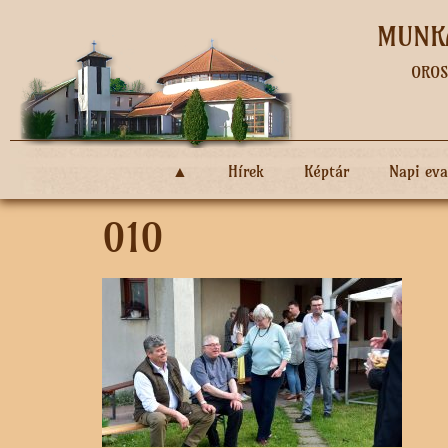
MUNKÁ
OROS
▲
Hírek
Képtár
Napi ev
010