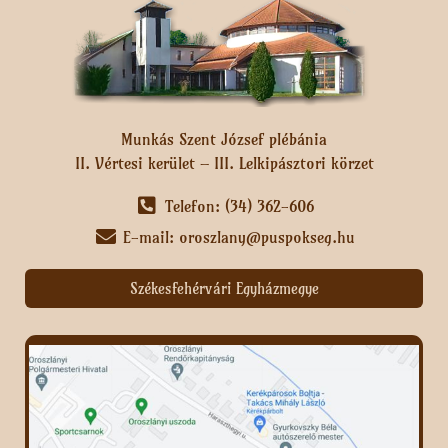
Munkás Szent József plébánia
II. Vértesi kerület – III. Lelkipásztori körzet
Telefon: (34) 362-606
E-mail: oroszlany@puspokseg.hu
Székesfehérvári Egyházmegye