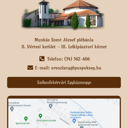
Munkás Szent József plébánia
II. Vértesi kerület – III. Lelkipásztori körzet
Telefon: (34) 362-606
E-mail: oroszlany@puspokseg.hu
Székesfehérvári Egyházmegye