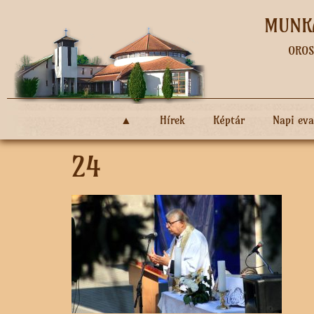
MUNKÁ
OROS
▲
Hírek
Képtár
Napi ev
24