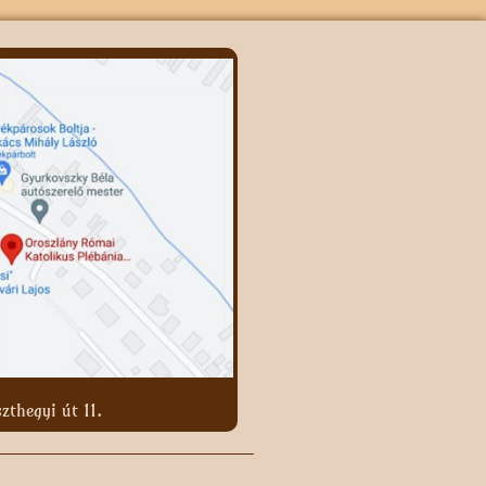
zthegyi út 11.