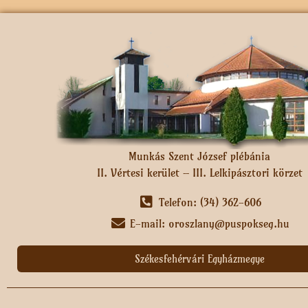
Munkás Szent József plébánia
II. Vértesi kerület – III. Lelkipásztori körzet
Telefon: (34) 362-606
E-mail: oroszlany@puspokseg.hu
Székesfehérvári Egyházmegye