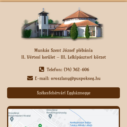
Munkás Szent József plébánia
II. Vértesi kerület – III. Lelkipásztori körzet
Telefon: (34) 362-606
E-mail: oroszlany@puspokseg.hu
Székesfehérvári Egyházmegye