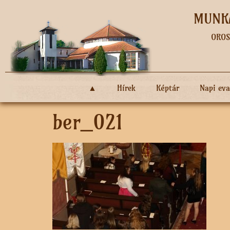
MUNKÁ
OROS
▲
Hírek
Képtár
Napi ev
ber_021