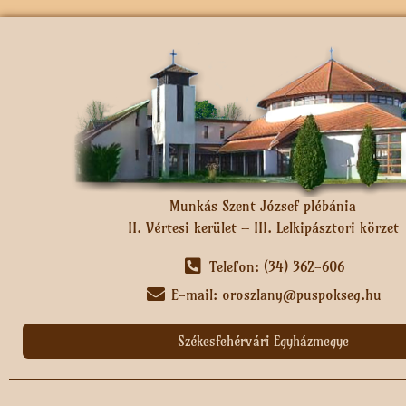
Munkás Szent József plébánia
II. Vértesi kerület – III. Lelkipásztori körzet
Telefon: (34) 362-606
E-mail: oroszlany@puspokseg.hu
Székesfehérvári Egyházmegye