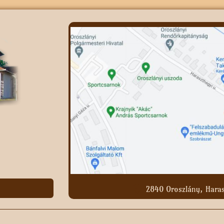
2840 Oroszlány, Haras