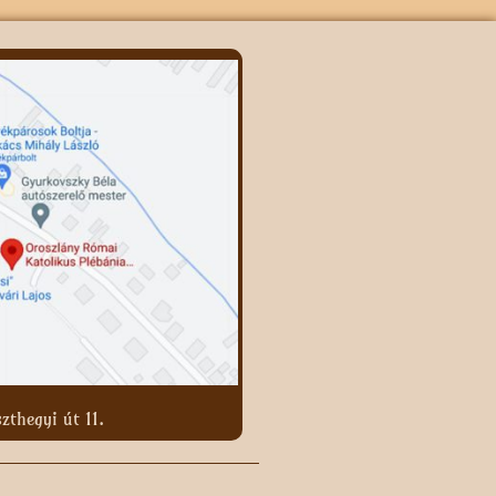
zthegyi út 11.