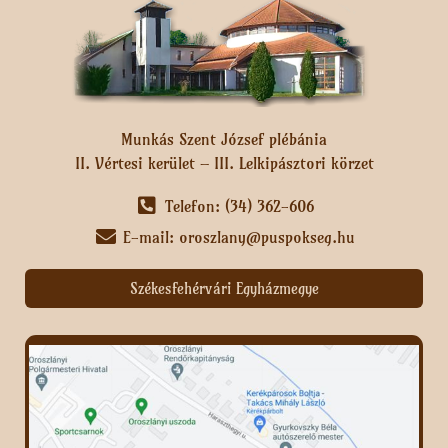
Munkás Szent József plébánia
II. Vértesi kerület – III. Lelkipásztori körzet
Telefon: (34) 362-606
E-mail: oroszlany@puspokseg.hu
Székesfehérvári Egyházmegye