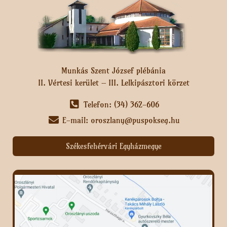
Munkás Szent József plébánia
II. Vértesi kerület – III. Lelkipásztori körzet
Telefon: (34) 362-606
E-mail: oroszlany@puspokseg.hu
Székesfehérvári Egyházmegye