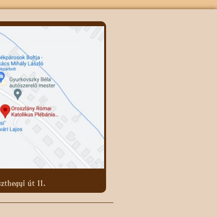
zthegyi út 11.