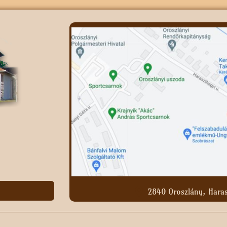
2840 Oroszlány, Haras