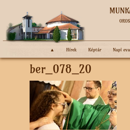
MUNKÁ
OROS
▲
Hírek
Képtár
Napi ev
ber_078_20