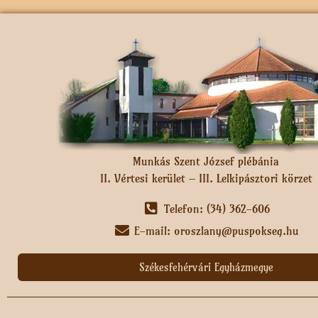
Munkás Szent József plébánia
II. Vértesi kerület – III. Lelkipásztori körzet
Telefon: (34) 362-606
E-mail: oroszlany@puspokseg.hu
Székesfehérvári Egyházmegye