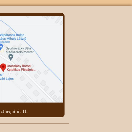
zthegyi út 11.