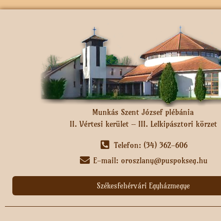
Munkás Szent József plébánia
II. Vértesi kerület – III. Lelkipásztori körzet
Telefon: (34) 362-606
E-mail: oroszlany@puspokseg.hu
Székesfehérvári Egyházmegye