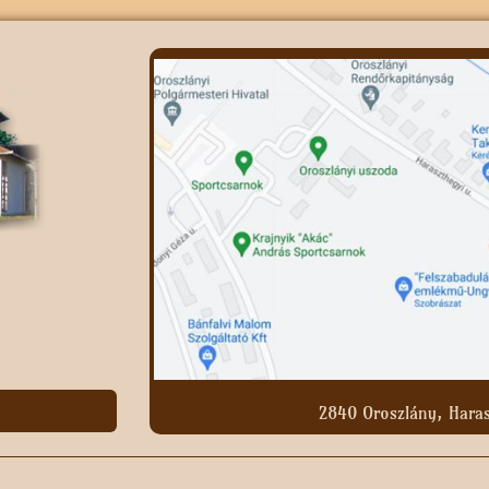
2840 Oroszlány, Haras