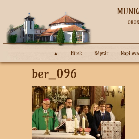
MUNKÁ
OROS
▲
Hírek
Képtár
Napi ev
ber_096