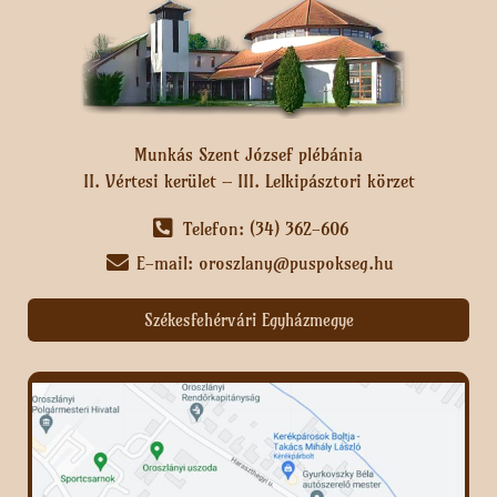
Munkás Szent József plébánia
II. Vértesi kerület – III. Lelkipásztori körzet
Telefon: (34) 362-606
E-mail: oroszlany@puspokseg.hu
Székesfehérvári Egyházmegye