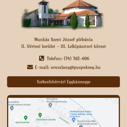
Munkás Szent József plébánia
II. Vértesi kerület – III. Lelkipásztori körzet
Telefon: (34) 362-606
E-mail: oroszlany@puspokseg.hu
Székesfehérvári Egyházmegye