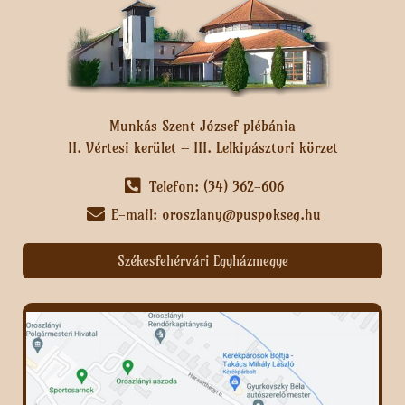
Munkás Szent József plébánia
II. Vértesi kerület – III. Lelkipásztori körzet
Telefon: (34) 362-606
E-mail: oroszlany@puspokseg.hu
Székesfehérvári Egyházmegye