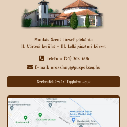
Munkás Szent József plébánia
II. Vértesi kerület – III. Lelkipásztori körzet
Telefon: (34) 362-606
E-mail: oroszlany@puspokseg.hu
Székesfehérvári Egyházmegye