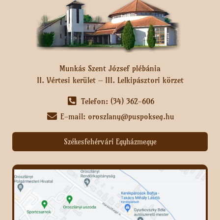
Munkás Szent József plébánia
II. Vértesi kerület – III. Lelkipásztori körzet
Telefon: (34) 362-606
E-mail: oroszlany@puspokseg.hu
Székesfehérvári Egyházmegye