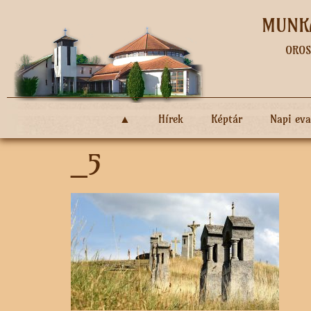
MUNKÁ
OROS
▲
Hírek
Képtár
Napi ev
_5