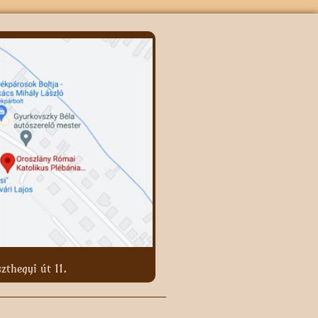
zthegyi út 11.