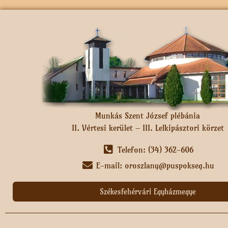
Munkás Szent József plébánia
II. Vértesi kerület – III. Lelkipásztori körzet
Telefon: (34) 362-606
E-mail: oroszlany@puspokseg.hu
Székesfehérvári Egyházmegye