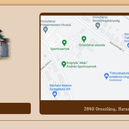
2840 Oroszlány, Haras