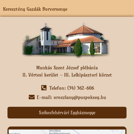
Keresztény Gazdák Borversenye
Munkás Szent József plébánia
II. Vértesi kerület – III. Lelkipásztori körzet
Telefon: (34) 362-606
E-mail: oroszlany@puspokseg.hu
Székesfehérvári Egyházmegye