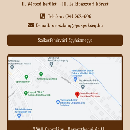
II. Vértesi kerület – III. Lelkipásztori körzet
Telefon: (34) 362-606
E-mail: oroszlany@puspokseg.hu
Székesfehérvári Egyházmegye
2840 Oroszlány, Haraszthegyi út 11.