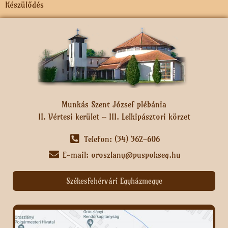
Készülődés
Munkás Szent József plébánia
II. Vértesi kerület – III. Lelkipásztori körzet
Telefon: (34) 362-606
E-mail: oroszlany@puspokseg.hu
Székesfehérvári Egyházmegye