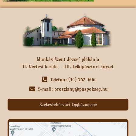
Munkás Szent József plébánia
II. Vértesi kerület – III. Lelkipásztori körzet
Telefon: (34) 362-606
E-mail: oroszlany@puspokseg.hu
Székesfehérvári Egyházmegye