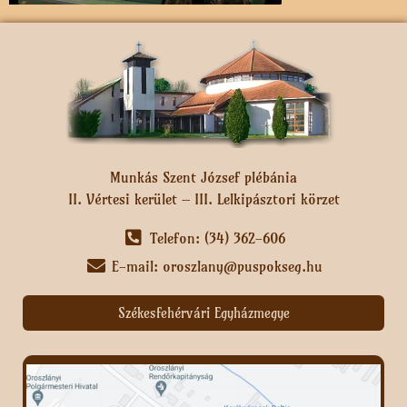
Munkás Szent József plébánia
II. Vértesi kerület – III. Lelkipásztori körzet
Telefon: (34) 362-606
E-mail: oroszlany@puspokseg.hu
Székesfehérvári Egyházmegye