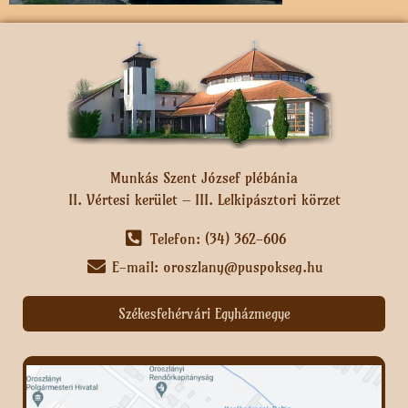
Munkás Szent József plébánia
II. Vértesi kerület – III. Lelkipásztori körzet
Telefon: (34) 362-606
E-mail: oroszlany@puspokseg.hu
Székesfehérvári Egyházmegye