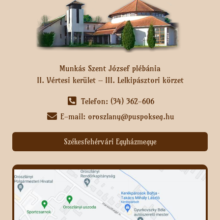
Munkás Szent József plébánia
II. Vértesi kerület – III. Lelkipásztori körzet
Telefon: (34) 362-606
E-mail: oroszlany@puspokseg.hu
Székesfehérvári Egyházmegye