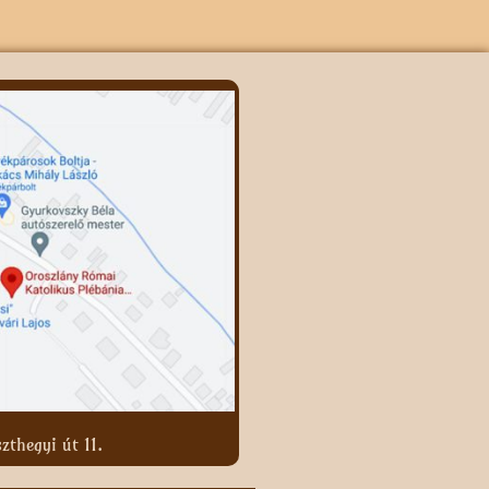
zthegyi út 11.