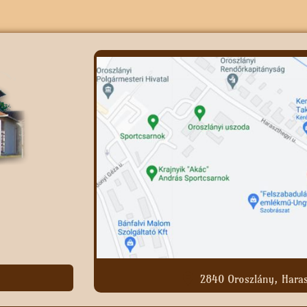
2840 Oroszlány, Haras