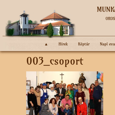
MUNKÁ
OROS
▲
Hírek
Képtár
Napi ev
003_csoport