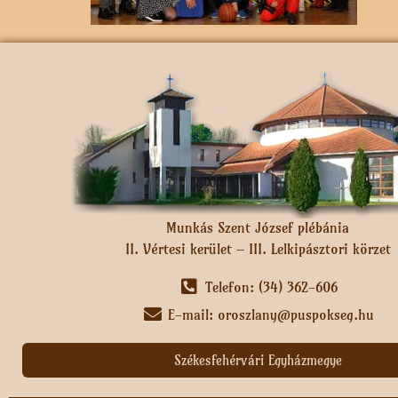
Munkás Szent József plébánia
II. Vértesi kerület – III. Lelkipásztori körzet
Telefon: (34) 362-606
E-mail: oroszlany@puspokseg.hu
Székesfehérvári Egyházmegye