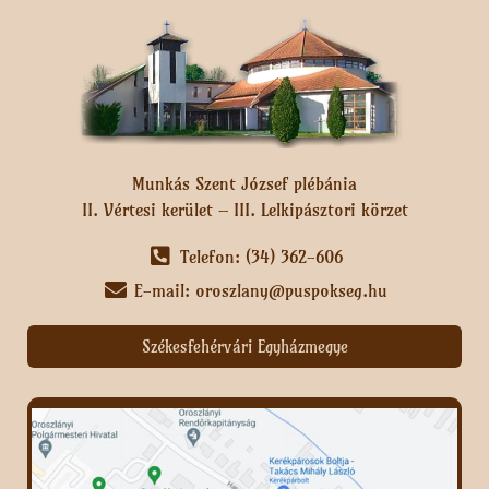
Munkás Szent József plébánia
II. Vértesi kerület – III. Lelkipásztori körzet
Telefon: (34) 362-606
E-mail: oroszlany@puspokseg.hu
Székesfehérvári Egyházmegye