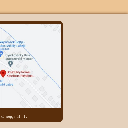
zthegyi út 11.