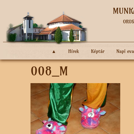
MUNKÁ
OROS
▲
Hírek
Képtár
Napi ev
008_M