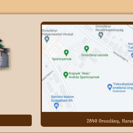
2840 Oroszlány, Haras