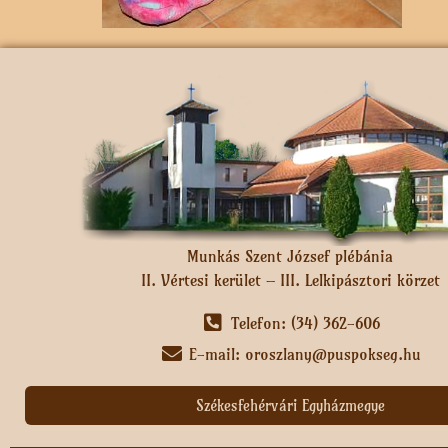
Munkás Szent József plébánia
II. Vértesi kerület – III. Lelkipásztori körzet
Telefon: (34) 362-606
E-mail: oroszlany@puspokseg.hu
Székesfehérvári Egyházmegye