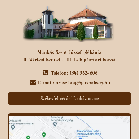
Munkás Szent József plébánia
II. Vértesi kerület – III. Lelkipásztori körzet
Telefon: (34) 362-606
E-mail: oroszlany@puspokseg.hu
Székesfehérvári Egyházmegye