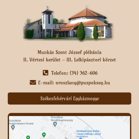
Munkás Szent József plébánia
II. Vértesi kerület – III. Lelkipásztori körzet
Telefon: (34) 362-606
E-mail: oroszlany@puspokseg.hu
Székesfehérvári Egyházmegye