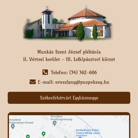
Munkás Szent József plébánia
II. Vértesi kerület – III. Lelkipásztori körzet
Telefon: (34) 362-606
E-mail: oroszlany@puspokseg.hu
Székesfehérvári Egyházmegye